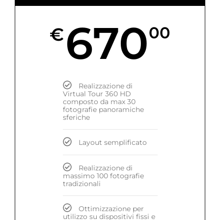
670
€
00
Realizzazione di
Virtual Tour 360 HD
composto da max 30
fotografie panoramiche
sferiche
Layout semplificato
Realizzazione di
massimo 100 fotografie
tradizionali
Ottimizzazione per
utilizzo su dispositivi fissi e