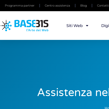
Programma partner
Centro assistenza
Blog
Contatti
Siti Web
Dig
Assistenza ne
H