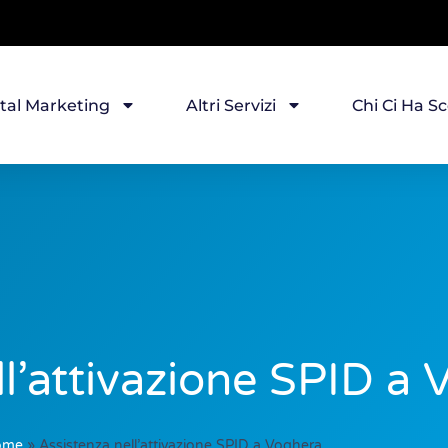
ital Marketing
Altri Servizi
Chi Ci Ha Sc
ll’attivazione SPID a
ome
»
Assistenza nell’attivazione SPID a Voghera