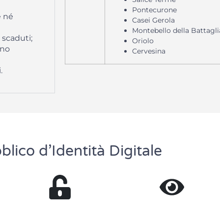
Pontecurone
e né
Casei Gerola
Montebello della Battagli
 scaduti;
Oriolo
nno
Cervesina
.
blico d’Identità Digitale