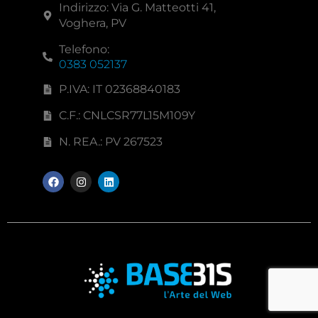
Indirizzo: Via G. Matteotti 41,
Voghera, PV
Telefono:
0383 052137
P.IVA: IT 02368840183
C.F.: CNLCSR77L15M109Y
N. REA.: PV 267523