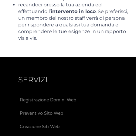
recandoci presso la tua azienda ed
effettuando l’
intervento in loco
. Se preferisci,
un membro del nostro staff verrà di persona
per rispondere a qualsiasi tua domanda e
comprendere le tue esigenze in un rapporto
vis a vis.
SERVIZI
Registrazione Domini Web
Preventivo Sito Web
Creazione Siti Web