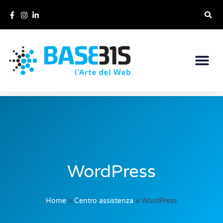
WordPress
Home
»
Centro assistenza
»
WordPress