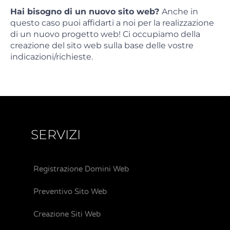
Hai bisogno di un nuovo sito web?
Anche in
questo caso puoi affidarti a noi per la realizzazione
di un nuovo progetto web! Ci occupiamo della
creazione del sito web sulla base delle vostre
indicazioni/richieste.
SERVIZI
Registrazione Domini Web
Preventivo Sito Web
Creazione Siti Web