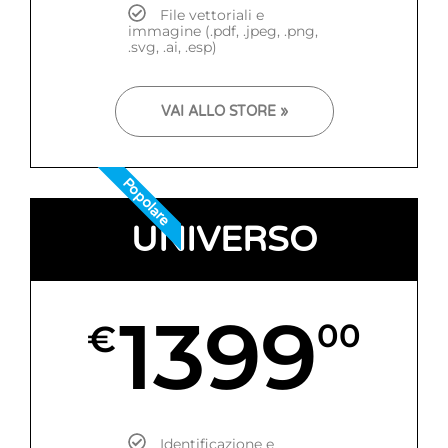
File vettoriali e
immagine (.pdf, .jpeg, .png,
.svg, .ai, .esp)
VAI ALLO STORE »
Popolare
UNIVERSO
1399
€
00
Identificazione e