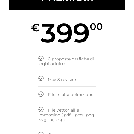
399
€
00
6 proposte grafiche di
loghi originali
Max 3 revisioni
File in alta definizione
File vettoriali e
immagine (.pdf, .jpeg, .png,
.svg, .ai, .esp)