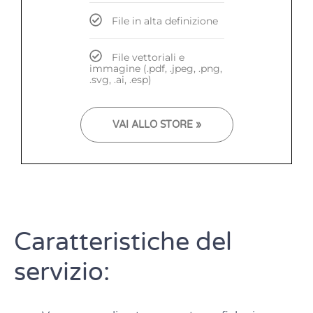
File in alta definizione
File vettoriali e
immagine (.pdf, .jpeg, .png,
.svg, .ai, .esp)
VAI ALLO STORE »
Caratteristiche del
servizio: