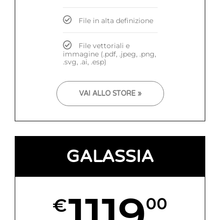
File in alta definizione
File vettoriali e
immagine (.pdf, .jpeg, .png,
.svg, .ai, .esp)
VAI ALLO STORE »
GALASSIA
1119
€
00