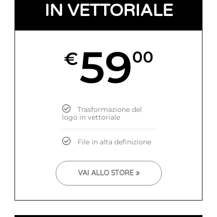
IN VETTORIALE
59
€
00
Trasformazione del
logo in vettoriale
File in alta definizione
VAI ALLO STORE »