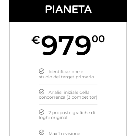
PIANETA
979
€
00
Identificazione e
studio del target primario
Analisi iniziale della
concorrenza (3 competitor)
2 proposte grafiche di
loghi originali
Max 1 revisione