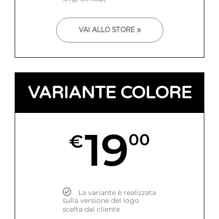
VAI ALLO STORE »
VARIANTE COLORE
19
€
00
La variante è realizzata
sulla versione del logo
scelta dal cliente