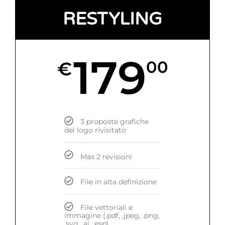
RESTYLING
179
€
00
3 proposte grafiche
del logo rivisitato
Max 2 revisioni
File in alta definizione
File vettoriali e
immagine (.pdf, .jpeg, .png,
.svg, .ai, .esp)