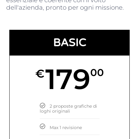
dell'azienda, pronto per ogni missione.
BASIC
179
€
00
2 proposte grafiche di
loghi originali
Max 1 revisione