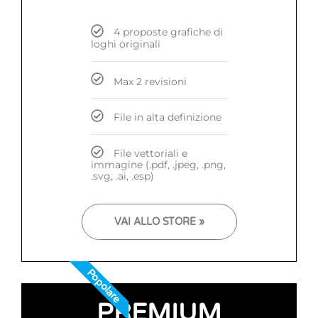
4 proposte grafiche di
loghi originali
Max 2 revisioni
File in alta definizione
File vettoriali e
immagine (.pdf, .jpeg, .png,
.svg, .ai, .esp)
VAI ALLO STORE »
Popolare
PREMIUM