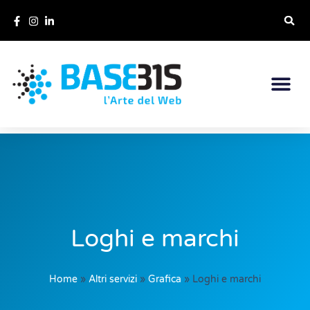
Loghi e marchi
Home
»
Altri servizi
»
Grafica
»
Loghi e marchi