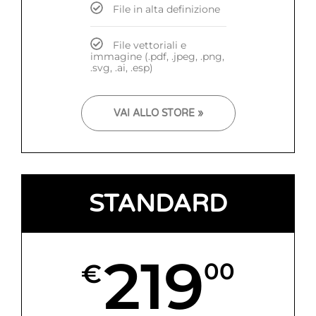
File in alta definizione
File vettoriali e
immagine (.pdf, .jpeg, .png,
.svg, .ai, .esp)
VAI ALLO STORE »
STANDARD
219
€
00