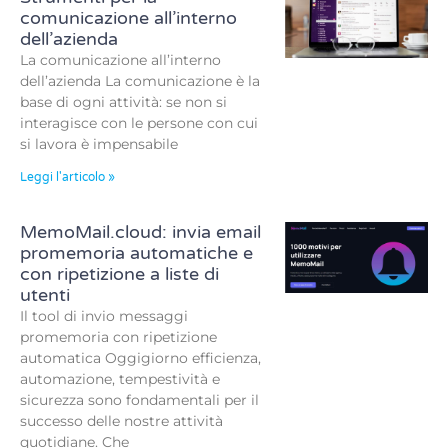
comunicazione all’interno
dell’azienda
La comunicazione all’interno
dell’azienda La comunicazione è la
base di ogni attività: se non si
interagisce con le persone con cui
si lavora è impensabile
Leggi l'articolo »
MemoMail.cloud: invia email
promemoria automatiche e
con ripetizione a liste di
utenti
Il tool di invio messaggi
promemoria con ripetizione
automatica Oggigiorno efficienza,
automazione, tempestività e
sicurezza sono fondamentali per il
successo delle nostre attività
quotidiane. Che