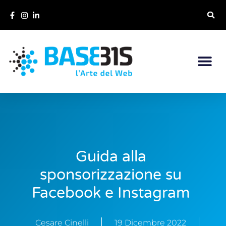
Guida alla
sponsorizzazione su
Facebook e Instagram
19 Dicembre 2022
Cesare Cinelli