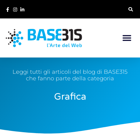
Leggi tutti gli articoli del blog di BASE315
che fanno parte della categoria
Grafica